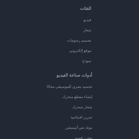
الفئات
فيديو
شعار
تصميم رسومات
موقع إلكتروني
نموذج
أدوات صناعة الفيديو
تجسيد بصري للموسيقى مجانًا
إنشاء مقطع متحرك
شعار متحرك
تحرير افتتاحية
مولد نص أنيميشن
محرر فيديو