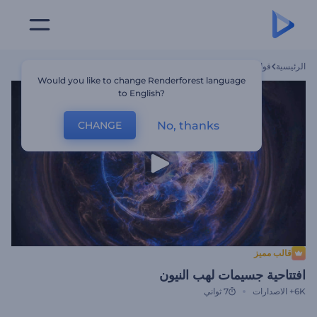
الرئيسية
قوالب
افتتاحية جسيمات لهب النيون
Would you like to change Renderforest language
to English?
No, thanks
CHANGE
قالب مميز
افتتاحية جسيمات لهب النيون
6K+
الاصدارات
7 ثواني