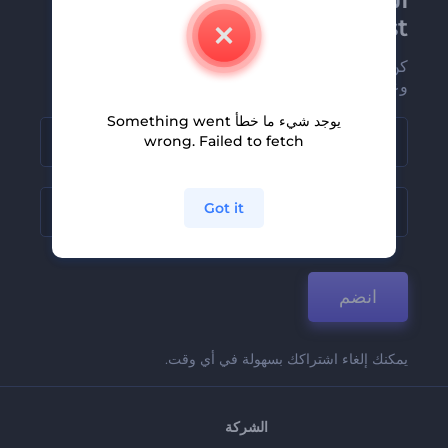
Renderforest الإخبارية
كن من بين أوائل من يستلمون أحدث أخبارنا
وعروضنا
يوجد شيء ما خطأ Something went
wrong. Failed to fetch
Got it
انضم
يمكنك إلغاء اشتراكك بسهولة في أي وقت.
الشركة