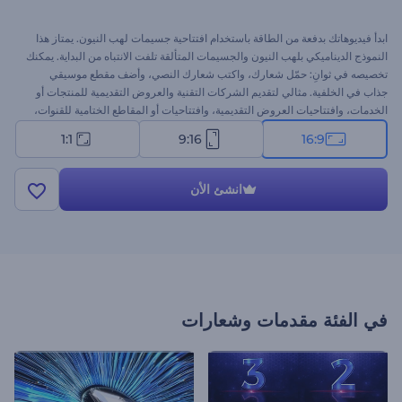
ابدأ فيديوهاتك بدفعة من الطاقة باستخدام افتتاحية جسيمات لهب النيون. يمتاز هذا
النموذج الديناميكي بلهب النيون والجسيمات المتألقة تلفت الانتباه من البداية. يمكنك
تخصيصه في ثوانِ: حمّل شعارك، واكتب شعارك النصي، وأضف مقطع موسيقي
جذاب في الخلفية. مثالي لتقديم الشركات التقنية والعروض التقديمية للمنتجات أو
الخدمات، وافتتاحيات العروض التقديمية، وافتتاحيات أو المقاطع الختامية للقنوات،
والإعلانات التجارية، وما إلى ذلك. ابدأ الآن!
1:1
9:16
16:9
انشئ الأن
في الفئة
مقدمات وشعارات