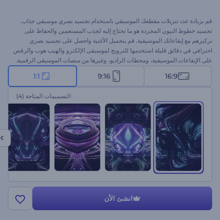
قم بزيادة عدد تنزيلات مقطعك الموسيقي باستخدام تجسيد بصري موسيقي جذاب.
تجسيد خطوط النيون المجردة هو ما تحتاج إليه لجذب المستعمين والحفاظ على
تركيزهم مع إيقاعاتك الموسيقية. قم بتحميل الأغنية واحصل على تجسيد بصري
احترافي في دقائق قليلة استخدمها للترويج لموسيقى الإلكترو والهيب هوب والرقص
على الإيقاعات الموسيقية، ومحطات الراديو، وغيرها من منصات الموسيقى الرقمية.
مثالية ومناسبة للأغاني الأحادية والترويج للألبومات الموسيقية، وأغلفة قوائم
1:1
9:16
16:9
التشغيل، وغيرها من المشروعات. جرب الآن، مجانًا.
التصميمات المتاحة
(4)
انشئ الأن