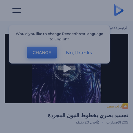
الرئيسية
قوالب
تجسيد بصري بخطوط النيون المجردة
Would you like to change Renderforest language
to English?
No, thanks
CHANGE
قالب مميز
تجسيد بصري بخطوط النيون المجردة
209
الاصدارات
حتى 20 دقيقة