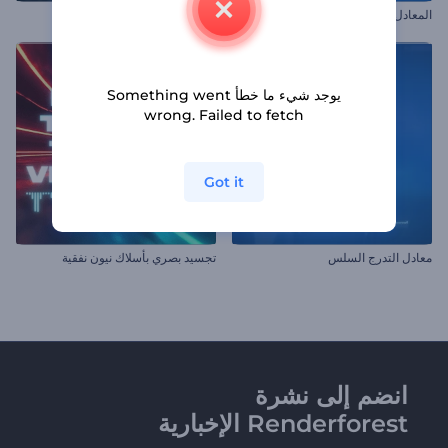
ا
لمعادل الصوتي بالأشكال الموجية الدائرية
التجسد البصري المنكسر للايقاع
يوجد شيء ما خطأ Something went
wrong. Failed to fetch
Got it
معادل التدرج السلس
تجسيد بصري بأسلاك نيون نفقية
انضم إلى نشرة
Renderforest الإخبارية