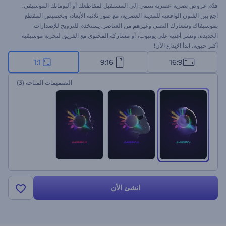
قدّم عروض بصرية عصرية تنتمي إلى المستقبل لمقاطعك أو ألبوماتك الموسيقي.
اجع بين الفنون الواقعية للمدينة العصرية، مع صور ثلاثية الأبعاد، وتخصيص المقطع
بموسيقاك وشعارك النصي وغيرهم من العناصر. يستخدم للترويج للإصدارات
الجديدة، ونشر أغنية على يوتيوب، أو مشاركة المحتوى مع الفريق لتجربة موسيقية
أكثر حيوية. ابدأ الإبداع الآن!
1:1
9:16
16:9
التصميمات المتاحة
(3)
انشئ الأن