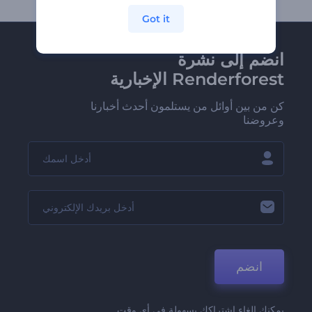
Got it
انضم إلى نشرة
Renderforest الإخبارية
كن من بين أوائل من يستلمون أحدث أخبارنا
وعروضنا
انضم
يمكنك إلغاء اشتراكك بسهولة في أي وقت.