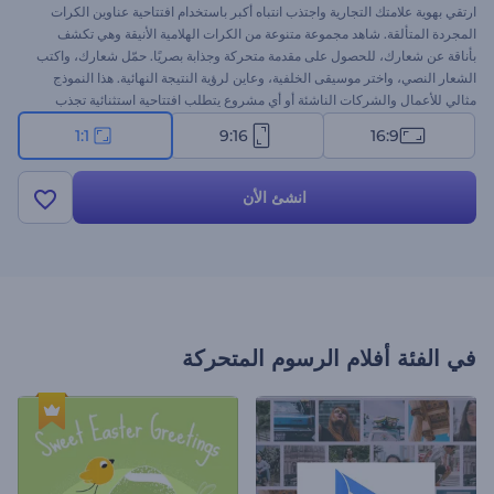
ارتقي بهوية علامتك التجارية واجتذب انتباه أكبر باستخدام افتتاحية عناوين الكرات
المجردة المتألقة. شاهد مجموعة متنوعة من الكرات الهلامية الأنيقة وهي تكشف
بأناقة عن شعارك، للحصول على مقدمة متحركة وجذابة بصريًا. حمّل شعارك، واكتب
الشعار النصي، واختر موسيقى الخلفية، وعاين لرؤية النتيجة النهائية. هذا النموذج
مثالي للأعمال والشركات الناشئة أو أي مشروع يتطلب افتتاحية استثنائية تجذب
الانتباه. ابدأ الآن لتعيين شعارك بطرق كشف متألفة تكشف عن الإبداع والتفرد!
1:1
9:16
16:9
انشئ الأن
في الفئة
أفلام الرسوم المتحركة