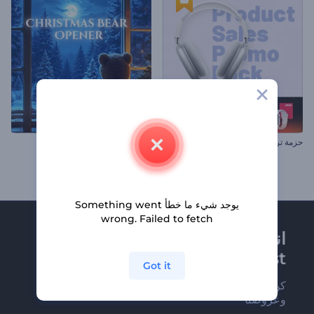
حزمة ترويج عروض المنتجات
افتتاحية دببة الكريسماس
يوجد شيء ما خطأ Something went
wrong. Failed to fetch
انضم إلى نشرة
Renderforest الإخبارية
Got it
كن من بين أوائل من يستلمون أحدث أخبارنا
وعروضنا