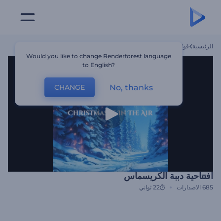
الرئيسية
قوالب
افتتاحية دببة الكريسماس
Would you like to change Renderforest language
to English?
No, thanks
CHANGE
افتتاحية دببة الكريسماس
685
الاصدارات
22 ثواني