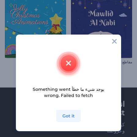
مقاطع المولد النبوي
مقاطع الكريسماس السعيدة
يوجد شيء ما خطأ Something went
wrong. Failed to fetch
انضم إلى نشرة
Renderforest الإخبارية
Got it
كن من بين أوائل من يستلمون أحدث أخبارنا
وعروضنا