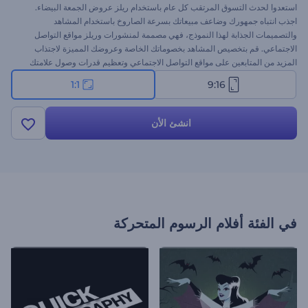
استعدوا لحدث التسوق المرتقب كل عام باستخدام ريلز عروض الجمعة البيضاء.
اجذب انتباه جمهورك وضاعف مبيعاتك بسرعة الصاروخ باستخدام المشاهد
والتصميمات الجذابة لهذا النموذج، فهي مصممة لمنشورات وريلز مواقع التواصل
الاجتماعي. قم بتخصيص المشاهد بخصوماتك الخاصة وعروضك المميزة لاجتذاب
المزيد من المتابعين على مواقع التواصل الاجتماعي وتعظيم قدرات وصول علامتك
التجارية. قم بتحميل ملفات الوسائط، واكتب المحتوى النصي، وأضف الخلفية
1:1
9:16
الموسيقية لإضفاء لمسة نهائية. افعلها الآن لتكون مستعدًا لعروض الجمعة البيضاء -
استغل الفرصة اليوم!
انشئ الأن
في الفئة
أفلام الرسوم المتحركة