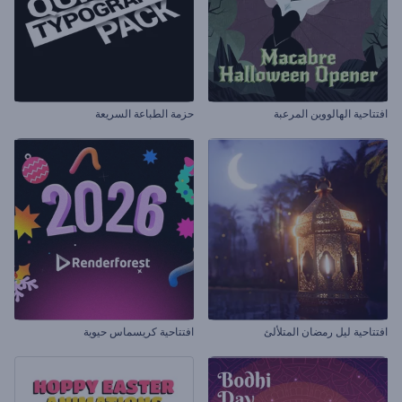
افتتاحية الهالووين المرعبة
حزمة الطباعة السريعة
افتتاحية ليل رمضان المتلألئ
افتتاحية كريسماس حيوية