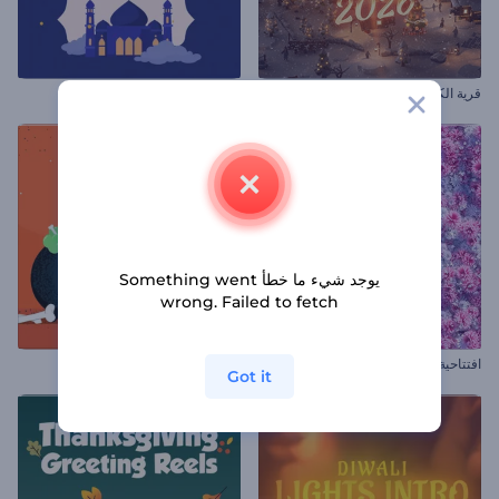
قرية الكريسماس السحرية
مقاطع المولد النبوي
يوجد شيء ما خطأ Something went
wrong. Failed to fetch
افتتاحية بيض شم النسيم المزهر
دعوة حفلة هالوين السحرية
Got it