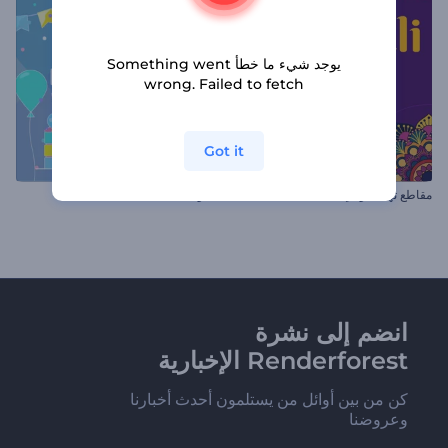
يوجد شيء ما خطأ Something went
wrong. Failed to fetch
Got it
مقاطع تهنئة دوالي
دعوة حفل عيد ميلاد
انضم إلى نشرة
Renderforest الإخبارية
كن من بين أوائل من يستلمون أحدث أخبارنا
وعروضنا