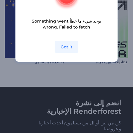
يوجد شيء ما خطأ Something went
wrong. Failed to fetch
Got it
افتتاحية عناوين مجردة
مقاطع المولد النبوي
انضم إلى نشرة
Renderforest الإخبارية
كن من بين أوائل من يستلمون أحدث أخبارنا
وعروضنا