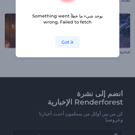
مقدمة عن كوانتم أورب
مقدمة الألعاب النارية للعام الجديد
يوجد شيء ما خطأ Something went
wrong. Failed to fetch
Got it
افتاحية ندف الجليد المتألقة
كشف شعار متحف الفنون
انضم إلى نشرة
Renderforest الإخبارية
كن من بين أوائل من يستلمون أحدث أخبارنا
وعروضنا