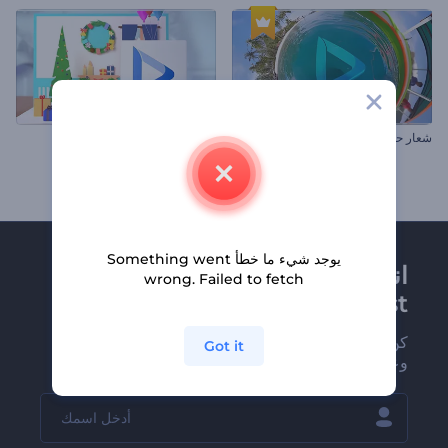
شعار حلم المسافر
ألبوم فن الكريسماس ثلاثي الأبعاد
يوجد شيء ما خطأ Something went
انضم إلى نشرة
wrong. Failed to fetch
Renderforest الإخبارية
كن من بين أوائل من يستلمون أحدث أخبارنا
Got it
وعروضنا