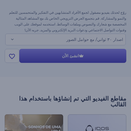
روّج لحدثك بفيديو مصقول لجمع الأفراد المتشابهين في التفكير والمتحمسين للتعلم
والنمو والمشاركة. قم بتجميع العرض الترويجي الخاص بك مع المشاهد المثالية
المخصصة مع شعارك والنصوص وملفات الوسائط. استخدمه لموقعك على الويب
وقنوات التواصل الاجتماعي ودعوات البريد الإلكتروني والمزيد. جربه الآن!
اصدار ٣٠ ثواني/ مع حوامل الصور
انشئ الأن
مقاطع الفيديو التي تم إنشاؤها باستخدام هذا
القالب