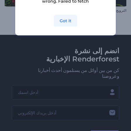
wrong. Failed to fetch
الترويج للعروض الخاصة بالمطاعم
ترويج قائمة المطعم
Got it
انضم إلى نشرة
Renderforest الإخبارية
كن من بين أوائل من يستلمون أحدث أخبارنا
وعروضنا