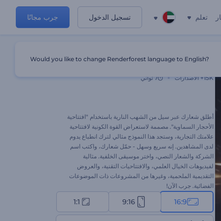
ر
تعلم
تسجيل الدخول
جرب مجانًا
Would you like to change Renderforest language to English?
افتتاحية أحجار سماوية
15K+
الاصدارات
7 ثواني
أطلق شعارك عبر سيل من الشهب النارية باستخدام "افتتاحية
الأحجار السماوية". مصممة لاستعراض القوة الكونية لافتتاحية
علامتك التجارية، وستجد هذا النموذج مثالي لترك انطباع يدوم
لدى المشاهدين. إنه سريع وسهل - حمّل شعارك، واكتب اسم
الشركة والشعار النصي، واختر موسيقى الخلفية. مثالية
لفيديوهات الخيال العلمي، والافتتاحيات التقنية، والعروض
التقديمية الملحمية، وغيرها من المشروعات ذات الموضوعات
الفضائية. جرب الآن!
1:1
9:16
16:9