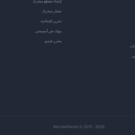
إنشاء مقطع متحرك
شعار متحرك
تحرير افتتاحية
مولد نص أنيميشن
محرر فيديو
ات
ي
Renderforest © 2013 - 2026