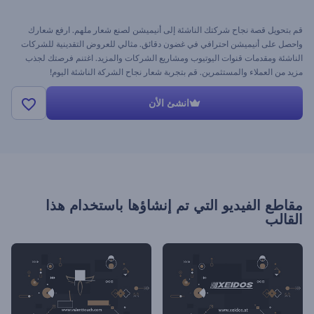
قم بتحويل قصة نجاح شركتك الناشئة إلى أنيميشن لصنع شعار ملهم. ارفع شعارك
واحصل على أنيميشن احترافي في غضون دقائق. مثالي للعروض التقدينية للشركات
الناشئة ومقدمات قنوات اليوتيوب ومشاريع الشركات والمزيد. اغتنم فرصتك لجذب
مزيد من العملاء والمستثمرين. قم بتجربة شعار نجاح الشركة الناشئة اليوم!
انشئ الأن
مقاطع الفيديو التي تم إنشاؤها باستخدام هذا
القالب