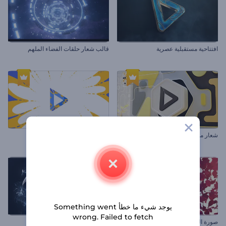
افتتاحية مستقبلية عصرية
قالب شعار حلقات الفضاء الملهم
شعار مجرد بالإهتزاز
شعار دفقة الألوان الملهم
يوجد شيء ما خطأ Something went
wrong. Failed to fetch
صورة البتلات المتساقطة الملهمة
افتتاحية جهاز تحكم بالألعاب