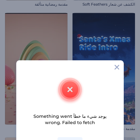
الكشف عن شعار Soft Feathers
مقدمة رمضانية متألقة
يوجد شيء ما خطأ Something went
wrong. Failed to fetch
مقدمة عن رحلة سانتا كلوز في عيد الميلاد
افتتاحية بيض شم النسيم الملون