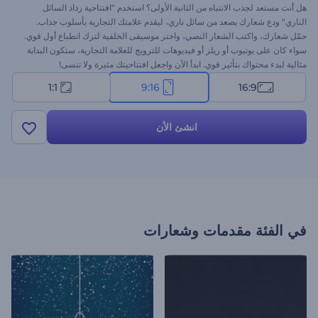
هل أنت مستعد لجذب الانتباه من الثانية الأولى؟ استخدم "افتتاحية رذاذ السائل
الناري" ودع شعارك يصعد من سائل ناري، ليقدم علامتك التجارية بأسلوب جذاب.
حمّل شعارك، واكتب الشعار النصي، واختر موسيقى الخلفية لترك انطباع أول قوي.
سواء كان على يوتيوب أو ريلز أو فيديوهات للترويج للعلامة التجارية، ستكون البداية
مثالية لبدء محتواك بتأثير قوي. ابدأ الآن واجعل افتتاحيتك مثيرة ولا تنسى!
1:1
9:16
16:9
انشئ الأن
في الفئة
مقدمات وشعارات