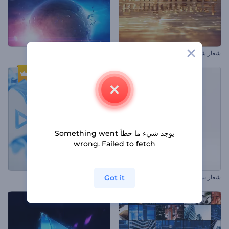
شعار شروق الشمس الساحر
افتتاحية كونية واقعية
يوجد شيء ما خطأ Something went
wrong. Failed to fetch
Got it
شعار بسيط ملهم
كشف شعار بنسيج الحرير