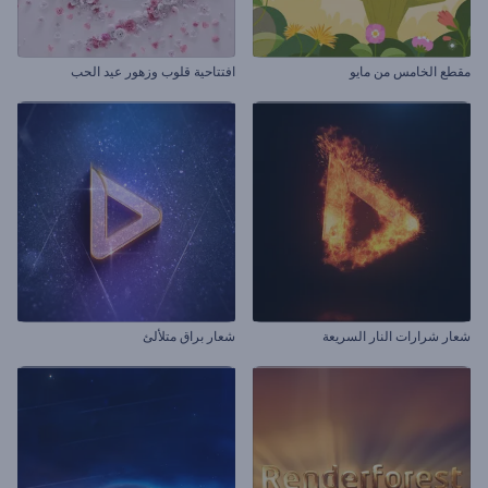
مقطع الخامس من مايو
افتتاحية قلوب وزهور عيد الحب
شعار شرارات النار السريعة
شعار براق متلألئ