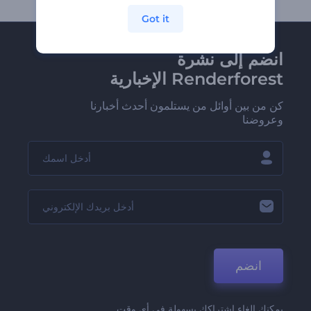
Got it
انضم إلى نشرة
Renderforest الإخبارية
كن من بين أوائل من يستلمون أحدث أخبارنا
وعروضنا
انضم
يمكنك إلغاء اشتراكك بسهولة في أي وقت.