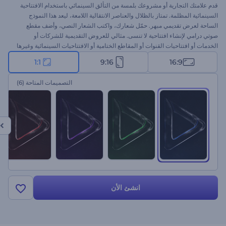
قدم علامتك التجارية أو مشروعك بلمسة من التألق السينمائي باستخدام الافتتاحية
السينمائية المظلمة. تمتاز بالظلال والعناصر الانتقالية اللامعة، ليعد هذا النموذج
الساحة لعرض تقديمي مبهر. حمّل شعارك، واكتب الشعار النصي، وأضف مقطع
صوتي درامي لإنشاء افتتاحية لا تنسى. مثالي للعروض التقديمية للشركات أو
الخدمات أو افتتاحيات القنوات أو المقاطع الختامية أو الافتتاحيات السينمائية وغيرها
من الاستخدامات. ابدأ الآن وتفاعل مع جمهورك من اللحظة الأولى!
1:1
9:16
16:9
التصميمات المتاحة
(6)
انشئ الأن