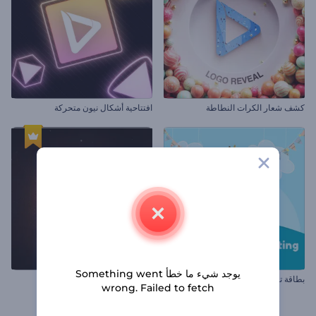
كشف شعار الكرات النطاطة
افتتاحية أشكال نيون متحركة
يوجد شيء ما خطأ Something went
بطاقة تهنئة ليوم الطفولة
شعار اللحام الملهم
wrong. Failed to fetch