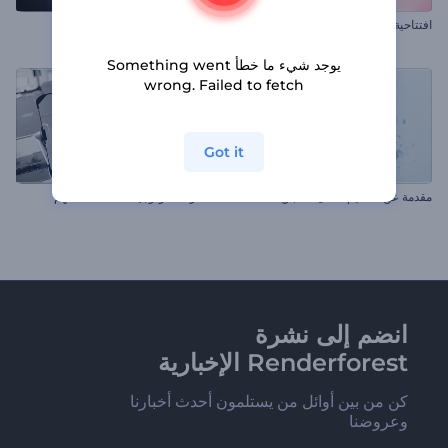
افتتاحية قلب دخاني لعيد الحب
شعار النهاية السينمائية
يوجد شيء ما خطأ Something went
wrong. Failed to fetch
Got it
مقدمة عن تحطيم الكتل الحجرية
شعار التكنولوجيا المتقدمة الملهم
انضم إلى نشرة
Renderforest الإخبارية
كن من بين أوائل من يستلمون أحدث أخبارنا
وعروضنا