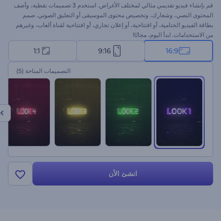
قم بإنشاء فيديو تقديمي مثالي لمختلف الأغراض. استخدم 3 تصميمات نقطية، وأضف
المحتوى النصي، وشعارك، وتخصيص محتوى الموسيقى أو التعليق الصوتي. صمم
بطاقة الفيديو الختامية، أو افتتاحية، أو إعلان تجاري، أو افتتاحية لقناة ألعاب، وغيرهم
من الاستخدامات. ابدأ اليوم، مجانًا!
1:1
9:16
16:9
التصميمات المتاحة
(5)
انشئ الأن