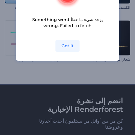
الكشف عن شعار كيمياء النار
مقدمة لقصة الكريسماس الساحرة
يوجد شيء ما خطأ Something went
wrong. Failed to fetch
Got it
شعار الرماد اللامع الملهم
شعار البيكسلات الحيوية الملهم
انضم إلى نشرة
Renderforest الإخبارية
كن من بين أوائل من يستلمون أحدث أخبارنا
وعروضنا