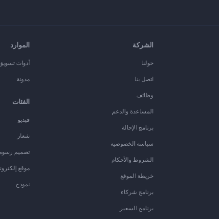
الشركة
الموارد
حولنا
أدوات تسويق ا
اتصل بنا
مدونة
وظائف
الفئات
المساعدة والدعم
فيديو
برنامج الإحالة
شعار
سياسة الخصوصية
تصميم رسوم
الشروط والأحكام
موقع إلكترون
خريطة الموقع
نموذج
برنامج شركاء
برنامج السفير