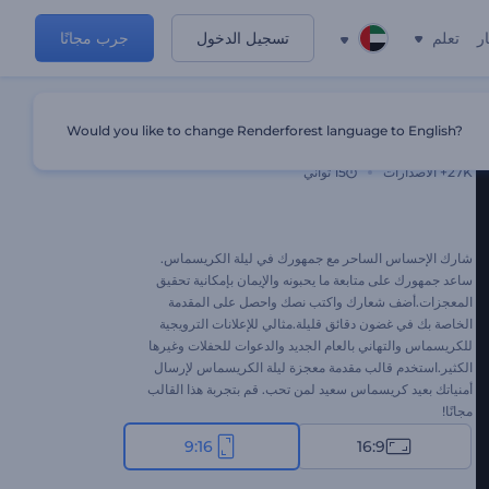
ر
تعلم
تسجيل الدخول
جرب مجانًا
Would you like to change Renderforest language to English?
مقدمة معجزة ليلة الكريسماس
27K+
الاصدارات
15 ثواني
شارك الإحساس الساحر مع جمهورك في ليلة الكريسماس.
ساعد جمهورك على متابعة ما يحبونه والإيمان بإمكانية تحقيق
المعجزات.أضف شعارك واكتب نصك واحصل على المقدمة
الخاصة بك في غضون دقائق قليلة.مثالي للإعلانات الترويجية
للكريسماس والتهاني بالعام الجديد والدعوات للحفلات وغيرها
الكثير.استخدم قالب مقدمة معجزة ليلة الكريسماس لإرسال
أمنياتك بعيد كريسماس سعيد لمن تحب. قم بتجربة هذا القالب
مجانًا!
9:16
16:9