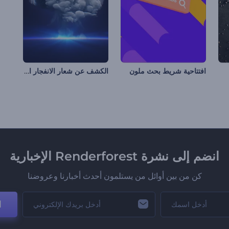
الكشف عن شعار الانفجار الكوني
افتتاحية شريط بحث ملون
انضم إلى نشرة Renderforest الإخبارية
كن من بين أوائل من يستلمون أحدث أخبارنا وعروضنا
ا