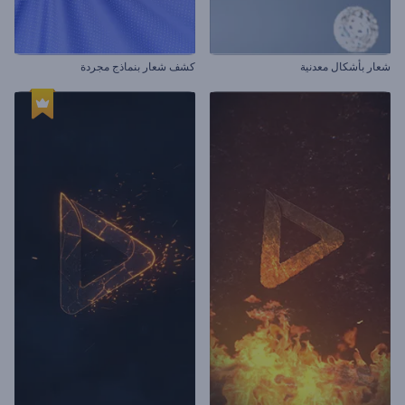
شعار بأشكال معدنية
كشف شعار بنماذج مجردة