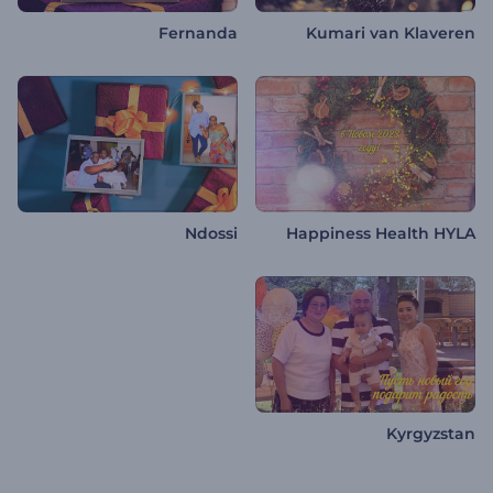
Fernanda
Kumari van Klaveren
Ndossi
Happiness Health HYLA
Kyrgyzstan