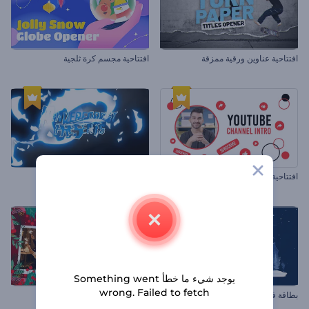
افتتاحية عناوين ورقية ممزقة
افتتاحية مجسم كرة ثلجية
افتتاحية قناة يوتيوب
مجموعة العناوين المبتكرة
يوجد شيء ما خطأ Something went
wrong. Failed to fetch
بطاقة فيديو الكريسماس ثنائية الأبعاد
عرض شرائح جولي كريسماس