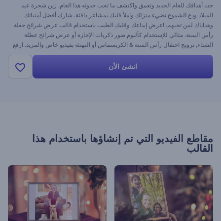
حدد أهدافك للعام الجديد وتعمق واكتشف ما تحب حدوثه هذا العام. زين شجرة عيد
الميلاد ودع الشموع تضيء منزلك واملأ قلبك بمشاعر دافئة. شارك أفضل أمنياتك
وهداياك لمن تحبهم. اعرض إبداعك وقلبك الطيب باستخدام قالب عرض شرائح حفلة
رأس السنة. مثالي للإستخدام كألبوم صور ذكريات الإجازة أو عرض شرائح عطلة
الشتاء, ترويج احتفال رأس السنة & الكريسماس أو التهنئة بفيديو خاص والمزيد. ارفع
ملفاتك ببساطة ودع تصميم الكريسماس الساحر يزين الفيديو الخاص بك. وكل ذلك
مجانًا!
انشئ الأن
مقاطع الفيديو التي تم إنشاؤها باستخدام هذا
القالب