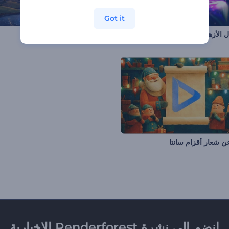
Got it
 الأزهار
بداية الحكاية الخيالية
 شعار أقزام سانتا
انضم إلى نشرة Renderforest الإخبارية