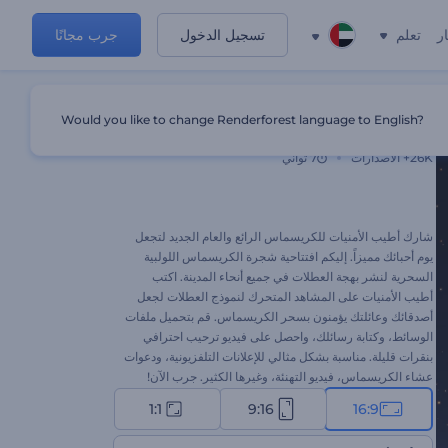
ر
تعلم
تسجيل الدخول
جرب مجانًا
Would you like to change Renderforest language to English?
شجرة كريسماس لولبية سحرية
26K+
الاصدارات
7 ثواني
شارك أطيب الأمنيات للكريسماس الرائع والعام الجديد لتجعل
يوم أحبائك مميزاً. إليكم افتتاحية شجرة الكريسماس اللولبية
السحرية لنشر بهجة العطلات في جميع أنحاء المدينة. اكتب
أطيب الأمنيات على المشاهد المتحرك لنموذج العطلات لجعل
أصدقائك وعائلتك يؤمنون بسحر الكريسماس. قم بتحميل ملفات
الوسائط، وكتابة رسائلك، واحصل على فيديو ترحيب احترافي
بنقرات قليلة. مناسبة بشكل مثالي للإعلانات التلفزيونية، ودعوات
عشاء الكريسماس، فيديو التهنئة، وغيرها الكثير. جرب الآن!
1:1
9:16
16:9