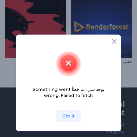
كشف شعار بكسل تقني
ترويج حدث إطلاق الثيران
يوجد شيء ما خطأ Something went
wrong. Failed to fetch
انضم إلى نشرة
Renderforest الإخبارية
Got it
كن من بين أوائل من يستلمون أحدث أخبارنا
وعروضنا