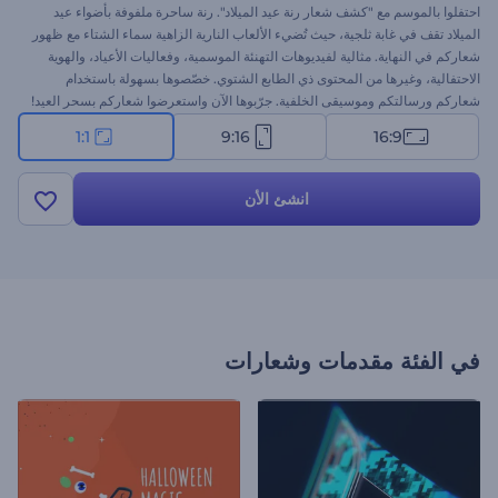
احتفلوا بالموسم مع "كشف شعار رنة عيد الميلاد". رنة ساحرة ملفوفة بأضواء عيد
الميلاد تقف في غابة ثلجية، حيث تُضيء الألعاب النارية الزاهية سماء الشتاء مع ظهور
شعاركم في النهاية. مثالية لفيديوهات التهنئة الموسمية، وفعاليات الأعياد، والهوية
الاحتفالية، وغيرها من المحتوى ذي الطابع الشتوي. خصّصوها بسهولة باستخدام
شعاركم ورسالتكم وموسيقى الخلفية. جرّبوها الآن واستعرضوا شعاركم بسحر العيد!
1:1
9:16
16:9
انشئ الأن
في الفئة
مقدمات وشعارات