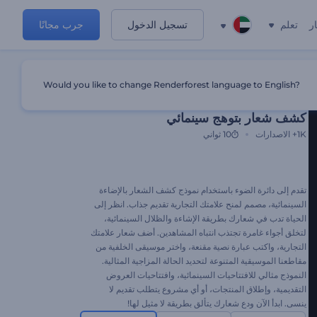
ر
تعلم
تسجيل الدخول
جرب مجانًا
Would you like to change Renderforest language to English?
قالب مميز
كشف شعار بتوهج سينمائي
1K+
الاصدارات
10 ثواني
تقدم إلى دائرة الضوء باستخدام نموذج كشف الشعار بالإضاءة
السينمائية، مصمم لمنح علامتك التجارية تقديم جذاب. انظر إلى
الحياة تدب في شعارك بطريقة الإشاءة والظلال السينمائية،
لتخلق أجواء غامرة تجتذب انتباه المشاهدين. أضف شعار علامتك
التجارية، واكتب عبارة نصية مقنعة، واختر موسيقى الخلفية من
مقاطعنا الموسيقية المتنوعة لتحديد الحالة المزاجية المثالية.
النموذج مثالي للافتتاحيات السينمائية، وافتتاحيات العروض
التقديمية، وإطلاق المنتجات، أو أي مشروع يتطلب تقديم لا
ينسى. ابدأ الآن ودع شعارك يتألق بطريقة لا مثيل لها!