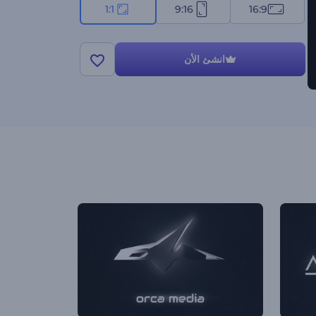
1:1
9:16
16:9
انشئ الأن