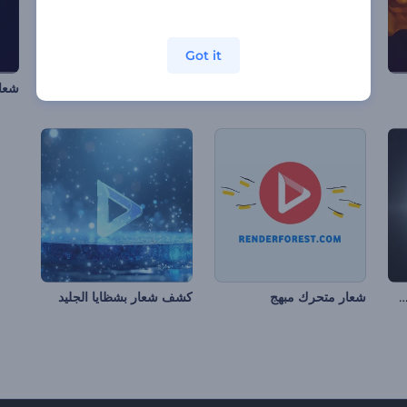
Got it
افتتاحية أضواء نيون فايس سيتي
الكشف عن شعار الأشكال المشعة
شعا
ف شعار بالجسيمات السائلة
شعار متحرك مبهج
كشف شعار بشظايا الجليد