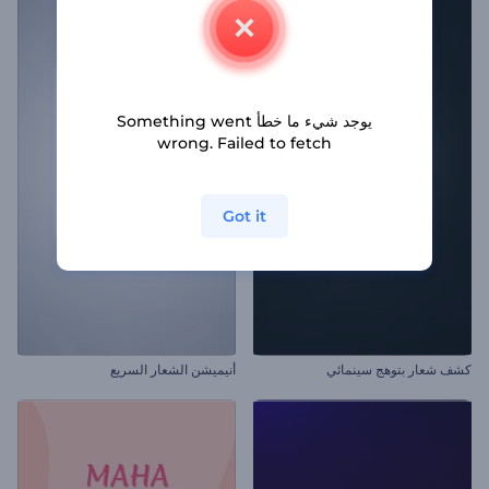
يوجد شيء ما خطأ Something went
wrong. Failed to fetch
Got it
كشف شعار بتوهج سينمائي
أنيميشن الشعار السريع