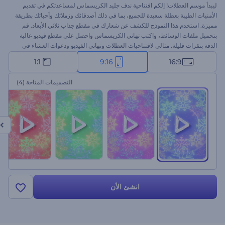
ليبدأ موسم العطلات! إلكم افتتاحية ندف جليد الكريسماس لمساعدتكم في تقديم
الأمنيات الطيبة بعطلة سعيدة للجميع، بما في ذلك أصدقائك وزملائك وأحبائك بطريقة
مميزة. استخدم هذا النموذج للكشف عن شعارك في مقطع جذاب ثلاثي الأبعاد. قم
بتحميل ملفات الوسائط، واكتب تهاني الكريسماس واحصل على مقطع فيديو عالية
الدقة بنقرات قليلة. مثالي لافتتاحيات العطلات وتهاني الفيديو ودعوات العشاء في
العام الجديد، وغيرها الكثير من المشروعات. جرب الآن!
1:1
9:16
16:9
التصميمات المتاحة
(4)
انشئ الأن