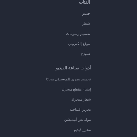
الفئات
فيديو
شعار
تصميم رسومات
موقع إلكتروني
نموذج
أدوات صناعة الفيديو
تجسيد بصري للموسيقى مجانًا
إنشاء مقطع متحرك
شعار متحرك
تحرير افتتاحية
مولد نص أنيميشن
محرر فيديو