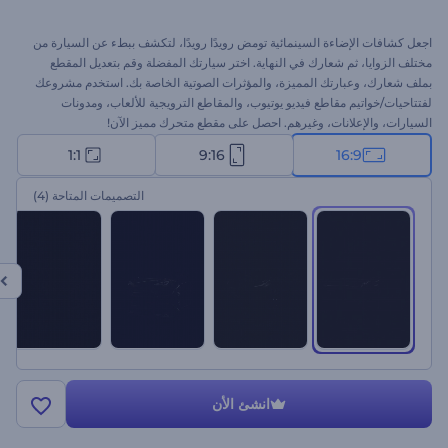
اجعل كشافات الإضاءة السينمائية تومض رويدًا رويدًا، لتكشف ببطء عن السيارة من
مختلف الزوايا، ثم شعارك في النهاية. اختر سيارتك المفضلة وقم بتعديل المقطع
بملف شعارك، وعبارتك المميزة، والمؤثرات الصوتية الخاصة بك. استخدم مشروعك
لفتتاحيات/خواتيم مقاطع فيديو يوتيوب، والمقاطع الترويجية للألعاب، ومدونات
السيارات، والإعلانات، وغيرهم. احصل على مقطع متحرك مميز الآن!
1:1
9:16
16:9
التصميمات المتاحة
(4)
انشئ الأن