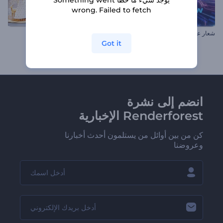
wrong. Failed to fetch
شعار عد تنازلي بخلل تقني
افتتاحية متلألئة للكريسماس
Got it
انضم إلى نشرة
Renderforest الإخبارية
كن من بين أوائل من يستلمون أحدث أخبارنا
وعروضنا