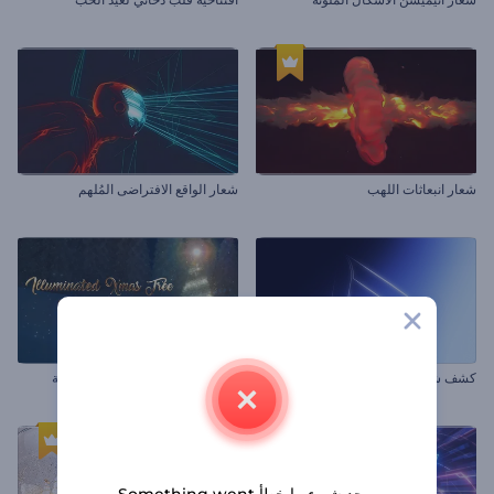
شعار انبعاثات اللهب
شعار الواقع الافتراضى المُلهم
كشف شعار بإضاءة أنيقة
مقدمة شجرة الكريسماس المضيئة
يوجد شيء ما خطأ Something went