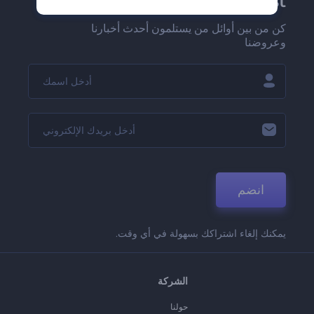
Renderforest الإخبارية
كن من بين أوائل من يستلمون أحدث أخبارنا
وعروضنا
انضم
يمكنك إلغاء اشتراكك بسهولة في أي وقت.
الشركة
حولنا