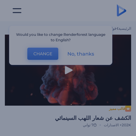
الرئيسية
قوالب
الكشف عن شعار اللهب السينمائي
Would you like to change Renderforest language
to English?
No, thanks
CHANGE
قالب مميز
الكشف عن شعار اللهب السينمائي
202K+
الاصدارات
7 ثواني