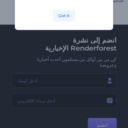
افتتاحية روبوت العنكبوت
افتتاحية قلوب متساقطة
Got it
انضم إلى نشرة
Renderforest الإخبارية
كن من بين أوائل من يستلمون أحدث أخبارنا
وعروضنا
انضم