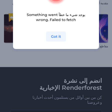
مقدمة أرنب عيد الفصح اللطيف
العد التنازلي للعام الجديد السحري
يوجد شيء ما خطأ Something went
wrong. Failed to fetch
Got it
مقاطع مهرجان الفوانيس
شعار انبعاثات اللهب
انضم إلى نشرة
Renderforest الإخبارية
كن من بين أوائل من يستلمون أحدث أخبارنا
وعروضنا