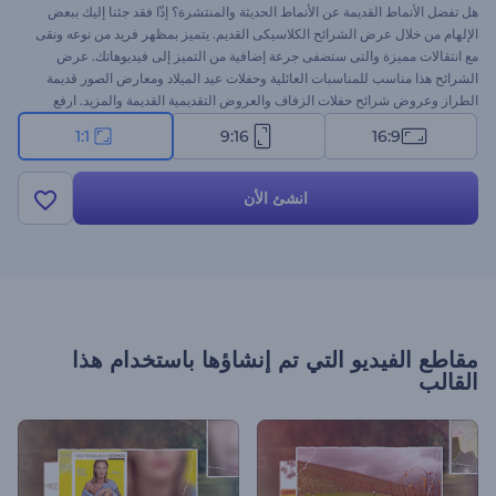
هل تفضل الأنماط القديمة عن الأنماط الحديثة والمنتشرة؟ إذّا فقد جئنا إليك ببعض
الإلهام من خلال عرض الشرائح الكلاسيكى القديم. يتميز بمظهر فريد من نوعه ونقى
مع انتقالات مميزة والتى ستضفى جرعة إضافية من التميز إلى فيديوهاتك. عرض
الشرائح هذا مناسب للمناسبات العائلية وحفلات عيد الميلاد ومعارض الصور قديمة
الطراز وعروض شرائح حفلات الزفاف والعروض التقديمية القديمة والمزيد. ارفع
صورك المفضلة وغير النص وأضف الموسيقى التى تحبها واضغط على استعراض.
1:1
9:16
16:9
استرجع أجمل لحظاتك الرائعة فى حياتك اليوم مع رندرفورست مجانًا
انشئ الأن
مقاطع الفيديو التي تم إنشاؤها باستخدام هذا
القالب