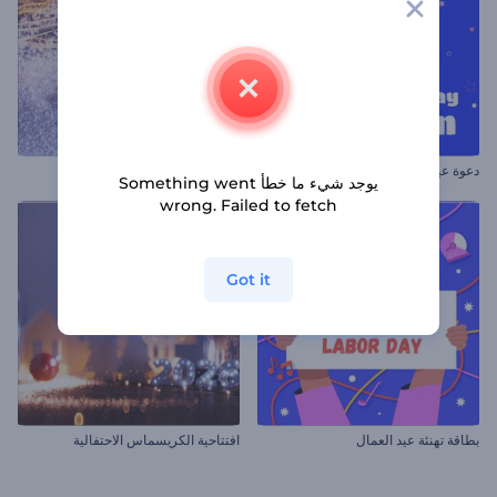
دعوة عيد ميلاد ملونة
افتاحية ندف الجليد المتألقة
يوجد شيء ما خطأ Something went
wrong. Failed to fetch
Got it
بطاقة تهنئة عيد العمال
افتتاحية الكريسماس الاحتفالية