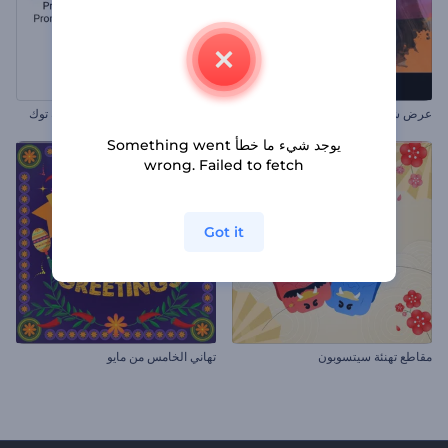
عرض شرائح لرذاذ الحبر
ترويج لصفحتك الشخصية علي تيك توك
يوجد شيء ما خطأ Something went
wrong. Failed to fetch
Got it
مقاطع تهنئة سيتسوبون
تهاني الخامس من مايو