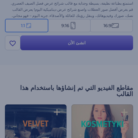
استمتع بطباعة نظيفة، بسيطة وجذابة مع قالب شرائح عرض فصل الصيف العصري.
قم بغرض أفضل صور العطلات واصنع شرائح عرض ديناميكية اليوم! يعرض القالب
نصك، صورك وفيديوهاتك، وينقل رؤيتك للعائلة والأصدقاء. جربه اليوم – فهو مجاني.
1:1
9:16
16:9
انشئ الأن
مقاطع الفيديو التي تم إنشاؤها باستخدام هذا
القالب