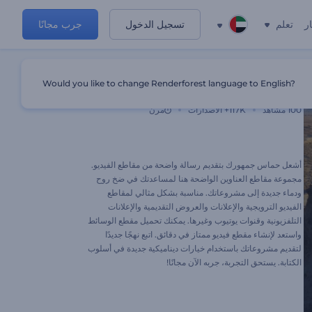
ر
تعلم
تسجيل الدخول
جرب مجانًا
Would you like to change Renderforest language to English?
مجموعة مقاطع العناوين الواضحة
100
مشاهد
117K+
الاصدارات
مرن
أشعل حماس جمهورك بتقديم رسالة واضحة من مقاطع الفيديو.
مجموعة مقاطع العناوين الواضحة هنا لمساعدتك في ضخ روح
ودماء جديدة إلى مشروعاتك. مناسبة بشكل مثالي لمقاطع
الفيديو الترويجية والإعلانات والعروض التقديمية والإعلانات
التلفزيونية وقنوات يوتيوب وغيرها. يمكنك تحميل مقطع الوسائط
واستعد لإنشاء مقطع فيديو ممتاز في دقائق. اتبع نهجًا جديدًا
لتقديم مشروعاتك باستخدام خيارات ديناميكية جديدة في أسلوب
الكتابة. يستحق التجربة، جربه الآن مجانًا!