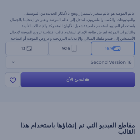
عالم الموضة هو عالم متغير باستمرار ويعج بالأفكار الجديدة من الموسيقى
والفيديوهات والكتب والتلفزيون. لندخل إلى عالم الموضة ونعبر عن إعجابنا بالجمال
باستخدام الفيديو. استخدم خاصية تشغيل الألوان المتحركة والإنتقالات الأنيقة
والتأثيرات المرئية لعرض طاقة الإبداع. استخدم قالب افتتاحية ترويج الموضة لإدخال
الأنيميشن إلى فيديو ملفك المثالي والإعلانات الترويجية وعروض الموضة أو افتتاحية
الشركات أو الأحداث الخاصة والمزيد من المشروعات مع تصميم مستلهم. ارفع
1:1
9:16
16:9
ملفاتك وادخل في عالم الموضة اليوم ودائمًا مجانًا!هذا هو الإصدار 15 ثانية
16 Second Version
انشئ الأن
مقاطع الفيديو التي تم إنشاؤها باستخدام هذا
القالب