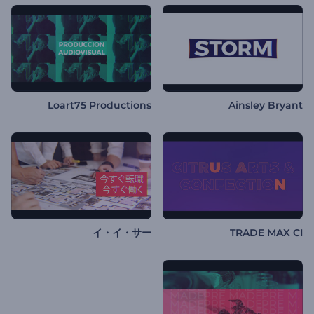
Loart75 Productions
Ainsley Bryant
イ・イ・サー
TRADE MAX CI