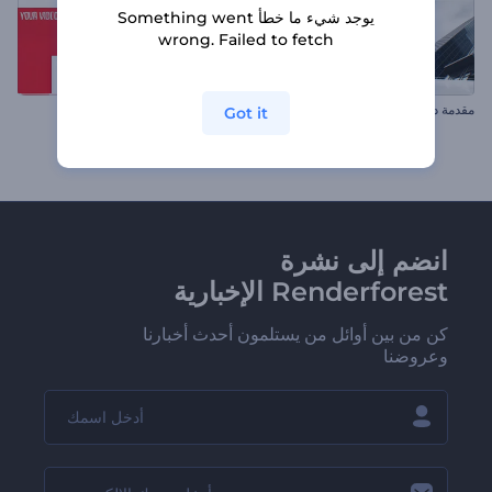
يوجد شيء ما خطأ Something went
wrong. Failed to fetch
مقدمة ديناميكية للأعمال
ترويج يوتيوب
Got it
انضم إلى نشرة
Renderforest الإخبارية
كن من بين أوائل من يستلمون أحدث أخبارنا
وعروضنا