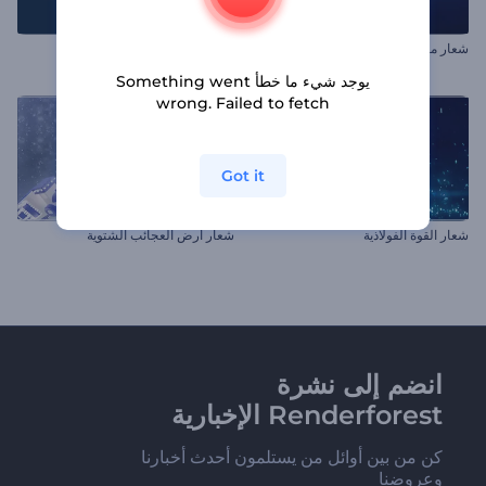
شعار متعدد الالوان
افتتاحية رمضان المبارك
يوجد شيء ما خطأ Something went
wrong. Failed to fetch
Got it
شعار القوة الفولاذية
شعار أرض العجائب الشتوية
انضم إلى نشرة
Renderforest الإخبارية
كن من بين أوائل من يستلمون أحدث أخبارنا
وعروضنا