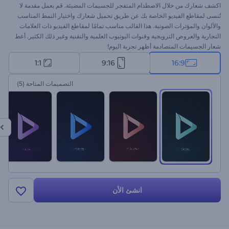
اكشف شعارك من خلال الاصطدام المتفجر للجسيمات المضيئة. قم بعمل مقدمة لا
تُنسى لمقاطع الفيديو الخاصة بك عن طريق تحميل شعارك واختيار النمط المناسب
والألوان والمؤثرات الصوتية. هذا القالب مناسب تمامًا لمقاطع الفيديو ذات العلامات
التجارية والعروض الترويجية وقنوات اليوتيوب العلمية والتقنية وغير ذلك الكثير. أعط
شعار الجسيمات المتصادمة أظهر تجربة اليوم!
1:1
9:16
16:9
التصميمات المتاحة
(5)
انشئ الأن