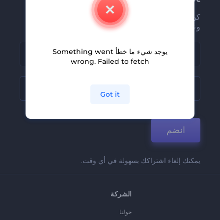
كن من بين أوائل من يستلمون أحدث أخبارنا
وعروضنا
يوجد شيء ما خطأ Something went
wrong. Failed to fetch
Got it
انضم
يمكنك إلغاء اشتراكك بسهولة في أي وقت.
الشركة
حولنا