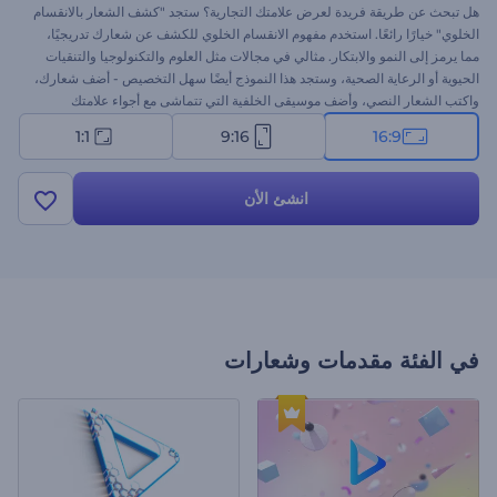
هل تبحث عن طريقة فريدة لعرض علامتك التجارية؟ ستجد "كشف الشعار بالانقسام
الخلوي" خيارًا رائعًا. استخدم مفهوم الانقسام الخلوي للكشف عن شعارك تدريجيًا،
مما يرمز إلى النمو والابتكار. مثالي في مجالات مثل العلوم والتكنولوجيا والتنقيات
الحيوية أو الرعاية الصحية، وستجد هذا النموذج أيضًا سهل التخصيص - أضف شعارك،
واكتب الشعار النصي، وأضف موسيقى الخلفية التي تتماشى مع أجواء علامتك
التجارية. ابدأ الآن واجعل الحياة تدب في شعارك بمقاطع متحركة قوية!
1:1
9:16
16:9
انشئ الأن
في الفئة
مقدمات وشعارات