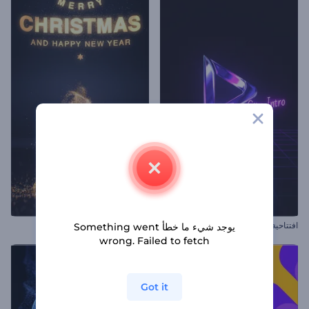
افتتاحية أضواء نيون فايس سيتي
افتتاحية شجرة لامعة عملية
يوجد شيء ما خطأ Something went
wrong. Failed to fetch
Got it