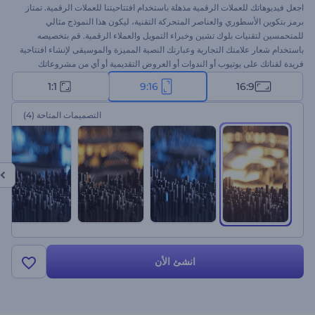
اجعل فيديوهاتك للعملات الرقمية مذهلة باستخدام افتتاحيتنا للعملات الرقمية. تمتاز
برمز بتكوين الأسطوري والعناصر المتحركة التقنية، ليكون هذا النموذج مثالي
للمتحمسين لتقنيات بلوك تشين وخبراء التمويل والعملاء الرقمية. قم بتخصيصه
باستخدام شعار علامتك التجارية وعبارتك النصية المميزة والموسيقى لإنشاء افتتاحية
فريدة لقناتك على يوتيوب أو الندوات أو العروض التقديمية أو أي من مشروعاتك
الأخرى المتعلقة بالعملات الرقمية. ابدأ الآن واترك علامتك في عالم العملات الرقمية!
1:1
9:16
16:9
التصميمات المتاحة
(4)
انشئ الأن