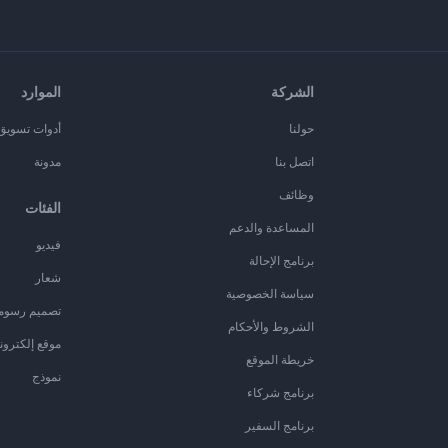
الشركة
الموارد
حولنا
أدوات تسويق ا
اتصل بنا
مدونة
وظائف
الفئات
المساعدة والدعم
فيديو
برنامج الإحالة
شعار
سياسة الخصوصية
تصميم رسوم
الشروط والأحكام
موقع إلكترون
خريطة الموقع
نموذج
برنامج شركاء
برنامج السفير