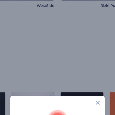
WestSide
Rizki 