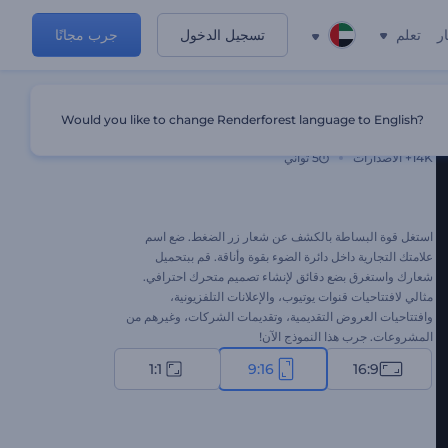
ر
تعلم
تسجيل الدخول
جرب مجانًا
Would you like to change Renderforest language to English?
الكشف عن شعار زر الضغط
14K+
الاصدارات
5 ثواني
استغل قوة البساطة بالكشف عن شعار زر الضغط. ضع اسم
علامتك التجارية داخل دائرة الضوء بقوة وأناقة. قم ببتحميل
شعارك واستغرق بضع دقائق لإنشاء تصميم متحرك احترافي.
مثالي لافتتاحيات قنوات يوتيوب، والإعلانات التلفزيونية،
وافتتاحيات العروض التقديمية، وتقديمات الشركات، وغيرهم من
المشروعات. جرب هذا النموذج الآن!
1:1
9:16
16:9