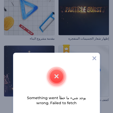
إظهار شعار الجسيمات المنفجرة
مقدمة مشروع البناء
يوجد شيء ما خطأ Something went
كشف شعار بسيط
شجرة كريسماس لولبية سحرية
wrong. Failed to fetch