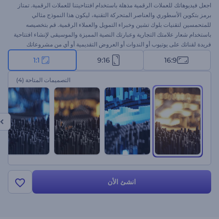
اجعل فيديوهاتك للعملات الرقمية مذهلة باستخدام افتتاحيتنا للعملات الرقمية. تمتاز
برمز بتكوين الأسطوري والعناصر المتحركة التقنية، ليكون هذا النموذج مثالي
للمتحمسين لتقنيات بلوك تشين وخبراء التمويل والعملاء الرقمية. قم بتخصيصه
باستخدام شعار علامتك التجارية وعبارتك النصية المميزة والموسيقى لإنشاء افتتاحية
فريدة لقناتك على يوتيوب أو الندوات أو العروض التقديمية أو أي من مشروعاتك
الأخرى المتعلقة بالعملات الرقمية. ابدأ الآن واترك علامتك في عالم العملات الرقمية!
1:1
9:16
16:9
التصميمات المتاحة
(4)
انشئ الأن