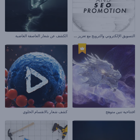
ا
لتسويق الإلكتروني والترويج مع تعزيز محرك البحث
الكشف عن شعار العاصفة الغاضبة
افتتاحية تنين متوهج
كشف شعار بالانقسام الخلوي