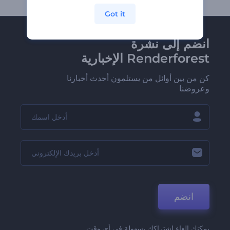
Got it
انضم إلى نشرة
Renderforest الإخبارية
كن من بين أوائل من يستلمون أحدث أخبارنا
وعروضنا
انضم
يمكنك إلغاء اشتراكك بسهولة في أي وقت.