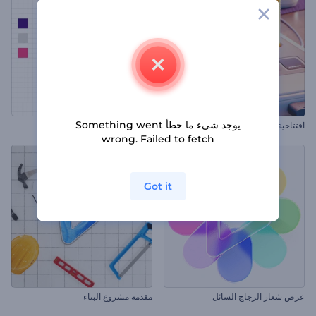
يوجد شيء ما خطأ Something went
افتتاحية محرك الألعاب القديم
كشف شعار مصمم
wrong. Failed to fetch
Got it
عرض شعار الزجاج السائل
مقدمة مشروع البناء