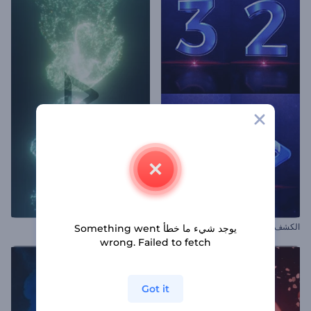
الكشف عن شعار العد التنازلي
إظهار شعار اندماج غبار النجوم
يوجد شيء ما خطأ Something went
wrong. Failed to fetch
Got it