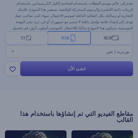
تقدم إلى عالم موسم العطلات باستخدام افتتاحية إكليل الكريسماس. باستخدام
الزينات دائمة الخضرة والرسوم المتحركة الواقعية، سيغمر هذا النموذج علامتك
التجارية أو رسالتك بكل التقاليد الدافئة لموسم الاحتفال. سواء كنت صاحب عمل
تهدف إلى إنشاء علامة تواصل دافئة لا تنسى مع جمهورك أو فرد تريد نشر البهجة
الموسمية، سيكون هذا النموذج مثاليًا لللاحتفال بالموسم بأسلوب أنيق. قم بتحميل
شعارك، واكتب رسالتك، وأضف المقطع الموسيقي المناسب للاحتفال، واحصل على
1:1
9:16
16:9
فيديو للعطلات بدقة عالية في دقائق. جرب الآن!
بورتريه | نص
انشئ الأن
مقاطع الفيديو التي تم إنشاؤها باستخدام هذا
القالب