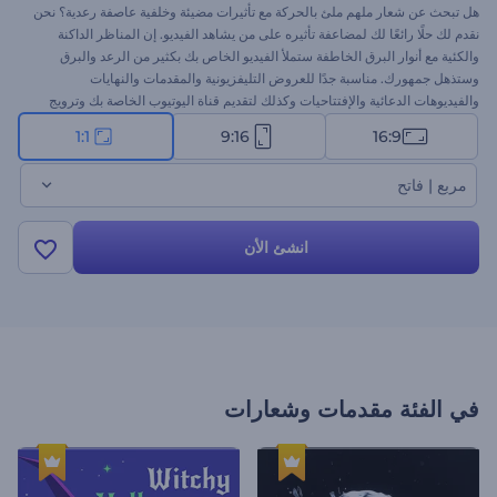
هل تبحث عن شعار ملهم ملئ بالحركة مع تأثيرات مضيئة وخلفية عاصفة رعدية؟ نحن
نقدم لك حلًا رائعًا لك لمضاعفة تأثيره على من يشاهد الفيديو. إن المناظر الداكنة
والكئية مع أنوار البرق الخاطفة ستملأ الفيديو الخاص بك بكثير من الرعد والبرق
وستذهل جمهورك. مناسبة جدًا للعروض التليفزيونية والمقدمات والنهايات
والفيديوهات الدعائية والإفتتاحيات وكذلك لتقديم قناة اليوتيوب الخاصة بك وترويج
آخر أفكارك. عش الحدث عن طريق رفع شعارك وإضافة النص والموسيقى. سيكون
1:1
9:16
16:9
الفيديو الخاص بك جاهزًا في دقائق قليلة!
مربع | فاتح
انشئ الأن
في الفئة
مقدمات وشعارات