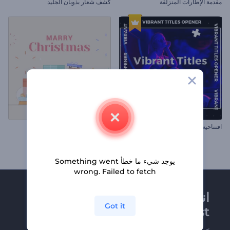
مقدمة الإطارات المنزلقة
كشف شعار بذوبان الجليد
افتتاحية عناوين حيوية
بطاقات معايدة هدايا عيد الميلاد
يوجد شيء ما خطأ Something went
wrong. Failed to fetch
انضم إلى نشرة
Got it
Renderforest الإخبارية