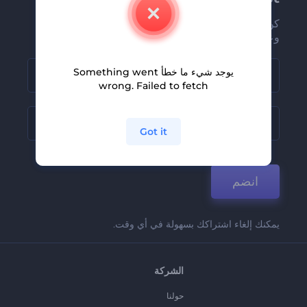
كن من بين أوائل من يستلمون أحدث أخبارنا
وعروضنا
يوجد شيء ما خطأ Something went
wrong. Failed to fetch
Got it
انضم
يمكنك إلغاء اشتراكك بسهولة في أي وقت.
الشركة
حولنا