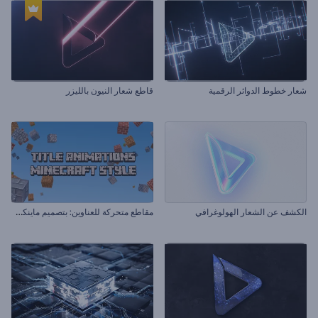
شعار خطوط الدوائر الرقمية
قاطع شعار النيون بالليزر
م
قاطع متحركة للعناوين: بتصميم ماينكرافت
الكشف عن الشعار الهولوغرافي