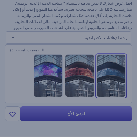
اجعل عرض شعارك لا يمكن تجاهله باستخدام "افتتاحية اللافتة الإعلانية الرقمية".
تمتاز بشاشة LED على ناطحة سحاب عصرية، سيأخذ هذا النموذج إعلانك أو إعلان
علامتك التجارية إلى آفاق جديدة. حمّل شعارك، واكتب الشعار النصي والرسالة،
واختر مقطع موسيقى الخلفية ليناسب الحالة المزاجية. مثالي للإعلانات التجارية،
وإعلانات المناسبات، والعروض التقديمية على الشاشات الكبيرة، ومقاطع الفيديو
الترويجية، وغيرها. ابدأ الآن واجتذب الانتباه مباشرة!
لوحة الإعلانات الافتراضية
التصميمات المتاحة
(3)
انشئ الأن