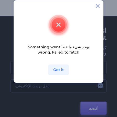
انضم إلى نشرة
Renderforest الإخبارية
يوجد شيء ما خطأ Something went
كن من بين أوائل من يستلمون أحدث أخبارنا
wrong. Failed to fetch
وعروضنا
Got it
انضم