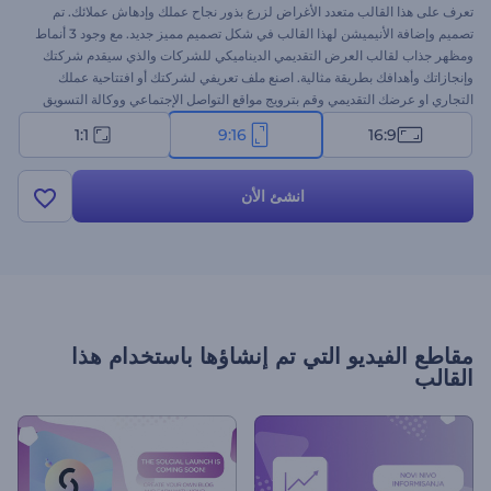
تعرف على هذا القالب متعدد الأغراض لزرع بذور نجاح عملك وإدهاش عملائك. تم
تصميم وإضافة الأنيميشن لهذا القالب في شكل تصميم مميز جديد. مع وجود 3 أنماط
ومظهر جذاب لقالب العرض التقديمي الديناميكي للشركات والذي سيقدم شركتك
وإنجازاتك وأهدافك بطريقة مثالية. اصنع ملف تعريفي لشركتك أو افتتاحية عملك
التجاري او عرضك التقديمي وقم بترويج مواقع التواصل الإجتماعي ووكالة التسويق
الخاصة بك والكثير من المشروعات الإحترافية الأخرى. قم بتقديم ملفاتك لإكمال
1:1
9:16
16:9
الجانب المرئي من الفيديو الخاص بك. جربه اليوم!
انشئ الأن
مقاطع الفيديو التي تم إنشاؤها باستخدام هذا
القالب