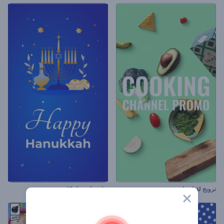
ترويج لقناة طهي
ريلز تهاني حانوكا