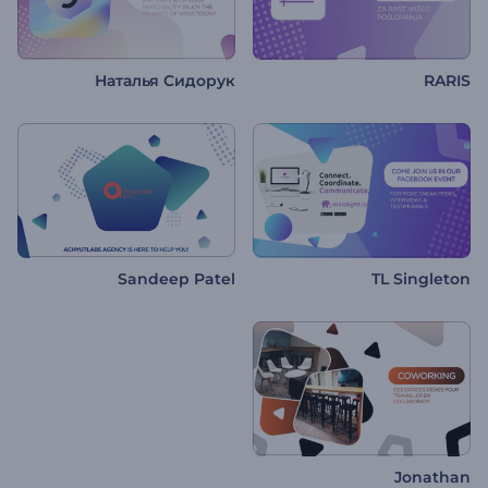
Наталья Сидорук
RARIS
Sandeep Patel
TL Singleton
Jonathan