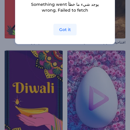
يوجد شيء ما خطأ Something went
wrong. Failed to fetch
Got it
افتتاحية فيديو رمضان السماوية
افتتاحية عشية الهالوين