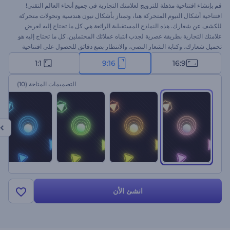
قم بإنشاء افتتاحية مذهلة للترويج لعلامتك التجارية في جميع أنحاء العالم التقني!
افتتاحية أشكال النيوم المتحركة هنا، وتمتاز بأشكال نيون هندسية وتحولات متحركة
للكشف عن شعارك. هذه النماذج المستقبلية الرائعة هي كل ما تحتاج إليه لعرض
علامتك التجارية بطريقة عصرية لجذب انتباه عملائك المحتملين. كل ما تحتاج إليه هو
تحميل شعارك، وكتابة الشعار النصي، والانتظار بضع دقائق للحصول على افتتاحية
فيديو احترافية. استخدمها للعروض التقديمية الجديدة للشركات، والترويج للمنتجات
1:1
9:16
16:9
التقنية، وافتتاحيات القنوات، وغيرها الكثير من المشروعات. جرب الآن!
التصميمات المتاحة
(10)
انشئ الأن