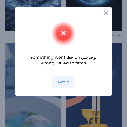
كشف شعار بذوبان الجليد
افتتاحية تكنولوجية مستقبلية
يوجد شيء ما خطأ Something went
wrong. Failed to fetch
Got it